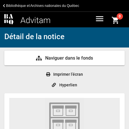
Bibliothèque et Archives nationales du Québec
menu
0
shopping_cart
Détail de la notice
Naviguer dans le fonds
Imprimer l’écran
Hyperlien