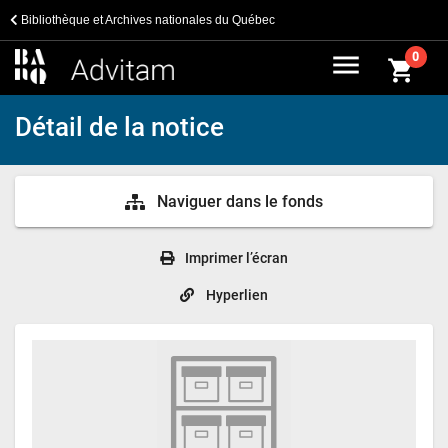
Bibliothèque et Archives nationales du Québec
menu
0
shopping_cart
Détail de la notice
Naviguer dans le fonds
Imprimer l’écran
Hyperlien