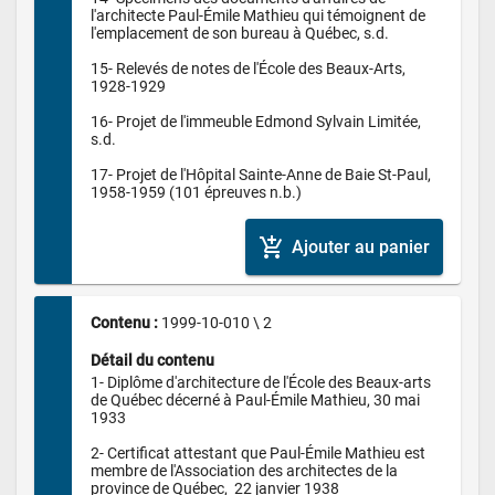
l'architecte Paul-Émile Mathieu qui témoignent de 
l'emplacement de son bureau à Québec, s.d.

15- Relevés de notes de l'École des Beaux-Arts, 
1928-1929

16- Projet de l'immeuble Edmond Sylvain Limitée, 
s.d.

17- Projet de l'Hôpital Sainte-Anne de Baie St-Paul, 
1958-1959 (101 épreuves n.b.)
add_shopping_cart
Ajouter au panier
Contenu : 
1999-10-010 \ 2
Détail du contenu
1- Diplôme d'architecture de l'École des Beaux-arts 
de Québec décerné à Paul-Émile Mathieu, 30 mai 
1933

2- Certificat attestant que Paul-Émile Mathieu est 
membre de l'Association des architectes de la 
province de Québec,  22 janvier 1938
