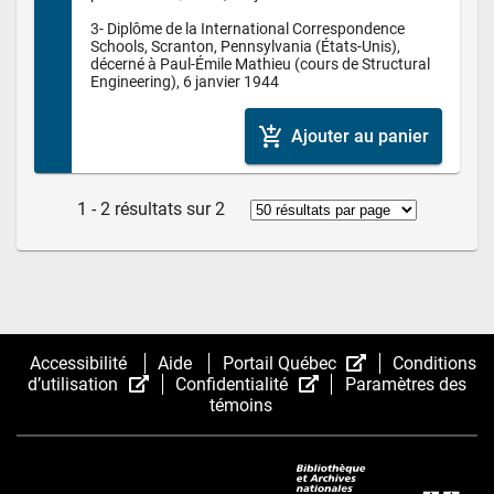
3- Diplôme de la International Correspondence 
Schools, Scranton, Pennsylvania (États-Unis), 
décerné à Paul-Émile Mathieu (cours de Structural 
add_shopping_cart
Ajouter au panier
1 - 2 résultats sur 2
(Cet
Accessibilité
Aide
Portail Québec
Conditions
(Cet
(Cet
hyperlien
d’utilisation
Confidentialité
Paramètres des
hyperlien
hyperlien
s’ouvrira
témoins
s’ouvrira
s’ouvrira
dans
dans
dans
une
une
une
nouvelle
nouvelle
nouvelle
fenêtre.)