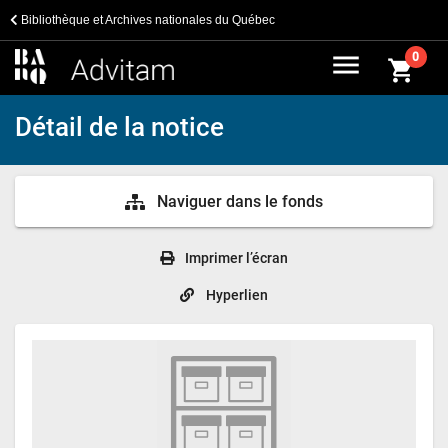
Bibliothèque et Archives nationales du Québec
menu
0
shopping_cart
Détail de la notice
Naviguer dans le fonds
Imprimer l’écran
Hyperlien