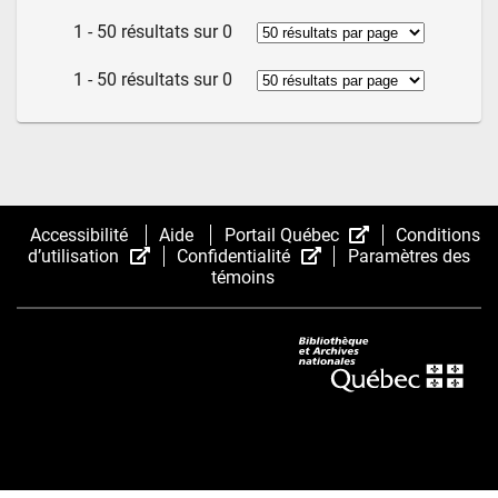
1 - 50 résultats sur 0
1 - 50 résultats sur 0
(Cet
Accessibilité
Aide
Portail Québec
Conditions
(Cet
(Cet
hyperlien
d’utilisation
Confidentialité
Paramètres des
hyperlien
hyperlien
s’ouvrira
témoins
s’ouvrira
s’ouvrira
dans
dans
dans
une
une
une
nouvelle
nouvelle
nouvelle
fenêtre.)
fenêtre.)
fenêtre.)