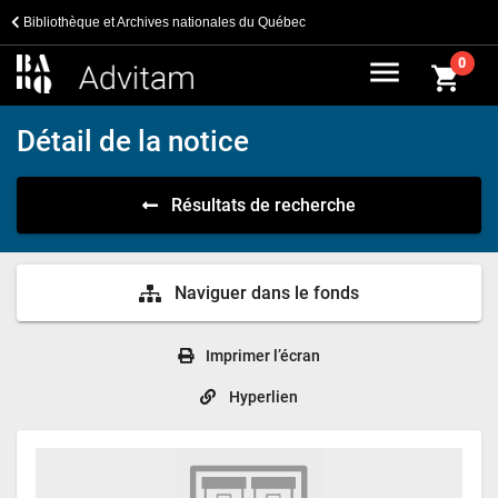
Bibliothèque et Archives nationales du Québec
menu
0
shopping_cart
Détail de la notice
Résultats de recherche
Naviguer dans le fonds
Imprimer l’écran
Hyperlien