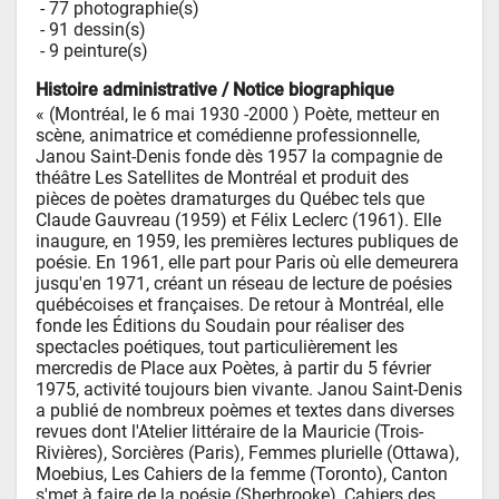
 - 
77 photographie(s)
 - 
91 dessin(s)
 - 
9 peinture(s)
Histoire administrative / Notice biographique
« (Montréal, le 6 mai 1930 -2000 ) Poète, metteur en 
scène, animatrice et comédienne professionnelle, 
Janou Saint-Denis fonde dès 1957 la compagnie de 
théâtre Les Satellites de Montréal et produit des 
pièces de poètes dramaturges du Québec tels que 
Claude Gauvreau (1959) et Félix Leclerc (1961). Elle 
inaugure, en 1959, les premières lectures publiques de 
poésie. En 1961, elle part pour Paris où elle demeurera 
jusqu'en 1971, créant un réseau de lecture de poésies 
québécoises et françaises. De retour à Montréal, elle 
fonde les Éditions du Soudain pour réaliser des 
spectacles poétiques, tout particulièrement les 
mercredis de Place aux Poètes, à partir du 5 février 
1975, activité toujours bien vivante. Janou Saint-Denis 
a publié de nombreux poèmes et textes dans diverses 
revues dont l'Atelier littéraire de la Mauricie (Trois-
Rivières), Sorcières (Paris), Femmes plurielle (Ottawa), 
Moebius, Les Cahiers de la femme (Toronto), Canton 
s'met à faire de la poésie (Sherbrooke), Cahiers des 