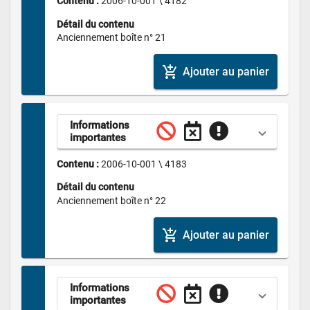
Contenu : 
2006-10-001 \ 4182
Détail du contenu
Anciennement boîte n° 21
add_shopping_cart
Ajouter au panier
Informations 
importantes
Contenu : 
2006-10-001 \ 4183
Détail du contenu
Anciennement boîte n° 22
add_shopping_cart
Ajouter au panier
Informations 
importantes