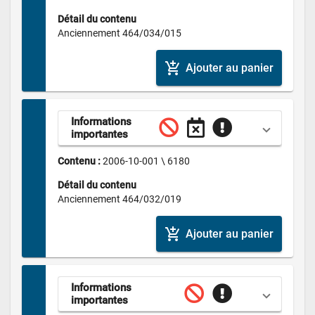
Détail du contenu
Anciennement 464/034/015
add_shopping_cart
Ajouter au panier
Informations 
importantes
Contenu : 
2006-10-001 \ 6180
Détail du contenu
Anciennement 464/032/019
add_shopping_cart
Ajouter au panier
Informations 
importantes