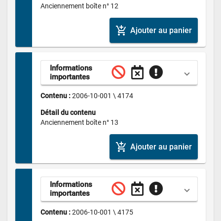
Anciennement boîte n° 12
add_shopping_cart
Ajouter au panier
Informations 
importantes
Contenu : 
2006-10-001 \ 4174
Détail du contenu
Anciennement boîte n° 13
add_shopping_cart
Ajouter au panier
Informations 
importantes
Contenu : 
2006-10-001 \ 4175