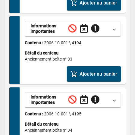
add_shopping_cart
Ajouter au panier
Informations 
importantes
Contenu : 
2006-10-001 \ 4194
Détail du contenu
Anciennement boîte n° 33
add_shopping_cart
Ajouter au panier
Informations 
importantes
Contenu : 
2006-10-001 \ 4195
Détail du contenu
Anciennement boîte n° 34