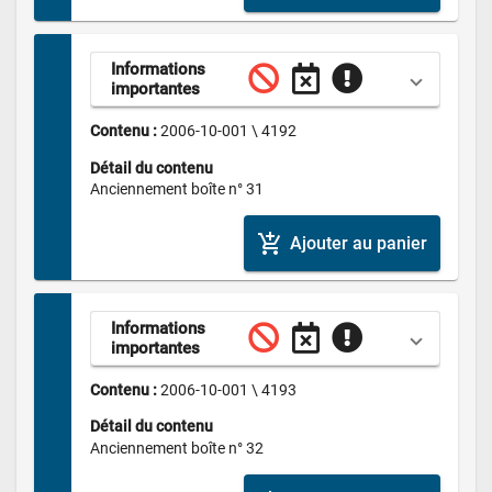
Informations 
importantes
Contenu : 
2006-10-001 \ 4192
Détail du contenu
Anciennement boîte n° 31
add_shopping_cart
Ajouter au panier
Informations 
importantes
Contenu : 
2006-10-001 \ 4193
Détail du contenu
Anciennement boîte n° 32