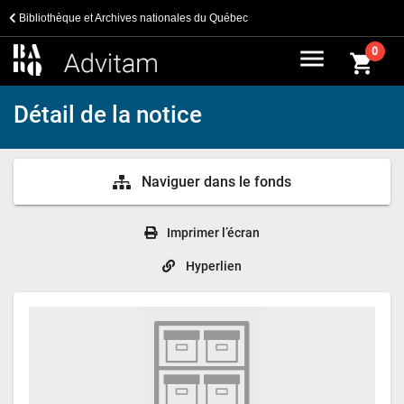
Bibliothèque et Archives nationales du Québec
menu
0
shopping_cart
Détail de la notice
Naviguer dans le fonds
Imprimer l’écran
Hyperlien