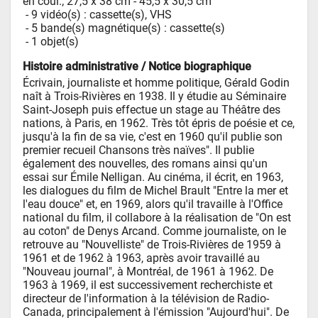
en coul.; 27,5 x 38 cm - 45,5 x 30,5 cm
 - 
9 vidéo(s) : cassette(s), VHS
 - 
5 bande(s) magnétique(s) : cassette(s)
 - 
1 objet(s)
Histoire administrative / Notice biographique
Écrivain, journaliste et homme politique, Gérald Godin 
naît à Trois-Rivières en 1938. Il y étudie au Séminaire 
Saint-Joseph puis effectue un stage au Théâtre des 
nations, à Paris, en 1962. Très tôt épris de poésie et ce, 
jusqu'à la fin de sa vie, c'est en 1960 qu'il publie son 
premier recueil Chansons très naïves". Il publie 
également des nouvelles, des romans ainsi qu'un 
essai sur Émile Nelligan. Au cinéma, il écrit, en 1963, 
les dialogues du film de Michel Brault "Entre la mer et 
l'eau douce" et, en 1969, alors qu'il travaille à l'Office 
national du film, il collabore à la réalisation de "On est 
au coton" de Denys Arcand. Comme journaliste, on le 
retrouve au "Nouvelliste" de Trois-Rivières de 1959 à 
1961 et de 1962 à 1963, après avoir travaillé au 
"Nouveau journal", à Montréal, de 1961 à 1962. De 
1963 à 1969, il est successivement recherchiste et 
directeur de l'information à la télévision de Radio-
Canada, principalement à l'émission "Aujourd'hui". De 