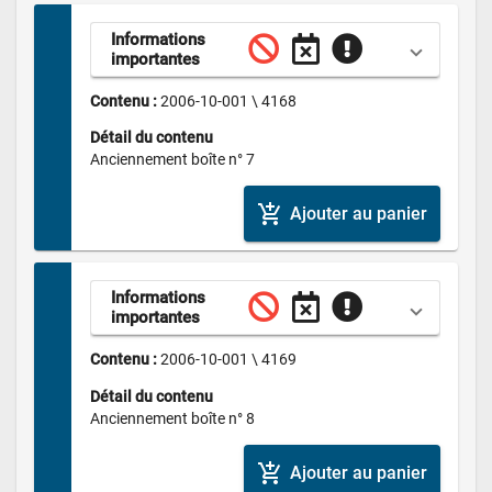
Informations 
importantes
Contenu : 
2006-10-001 \ 4168
Détail du contenu
Anciennement boîte n° 7
add_shopping_cart
Ajouter au panier
Informations 
importantes
Contenu : 
2006-10-001 \ 4169
Détail du contenu
Anciennement boîte n° 8
add_shopping_cart
Ajouter au panier