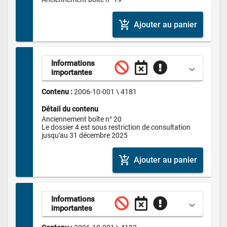
add_shopping_cart
Ajouter au panier
Informations 
importantes
Contenu : 
2006-10-001 \ 4181
Détail du contenu
Anciennement boîte n° 20

Le dossier 4 est sous restriction de consultation 
jusqu'au 31 décembre 2025
add_shopping_cart
Ajouter au panier
Informations 
importantes