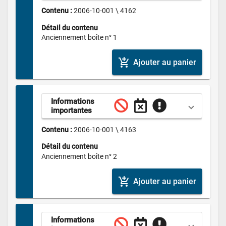
Contenu : 
2006-10-001 \ 4162
Détail du contenu
Anciennement boîte n° 1
add_shopping_cart
Ajouter au panier
Informations 
importantes
Contenu : 
2006-10-001 \ 4163
Détail du contenu
Anciennement boîte n° 2
add_shopping_cart
Ajouter au panier
Informations 