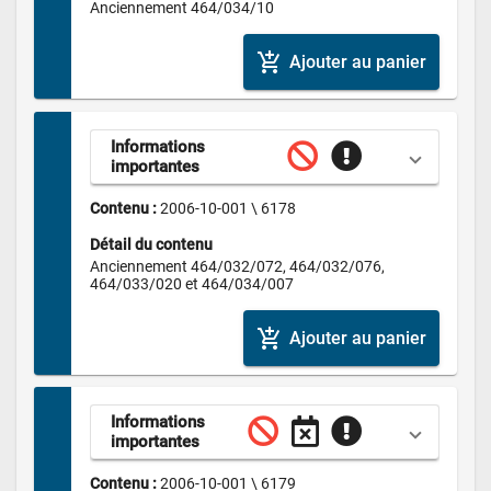
Anciennement 464/034/10
add_shopping_cart
Ajouter au panier
Informations 
importantes
Contenu : 
2006-10-001 \ 6178
Détail du contenu
Anciennement 464/032/072, 464/032/076, 
464/033/020 et 464/034/007
add_shopping_cart
Ajouter au panier
Informations 
importantes
Contenu : 
2006-10-001 \ 6179