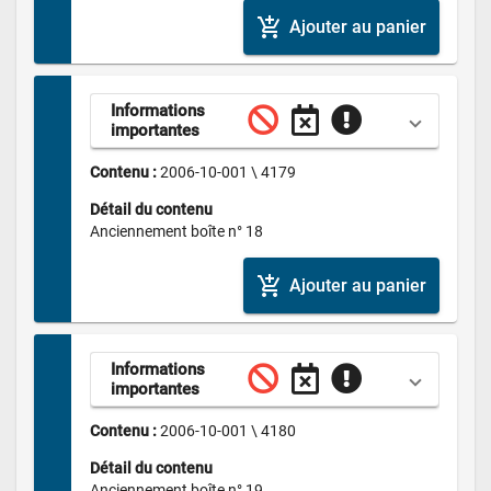
add_shopping_cart
Ajouter au panier
Informations 
importantes
Contenu : 
2006-10-001 \ 4179
Détail du contenu
Anciennement boîte n° 18
add_shopping_cart
Ajouter au panier
Informations 
importantes
Contenu : 
2006-10-001 \ 4180
Détail du contenu
Anciennement boîte n° 19