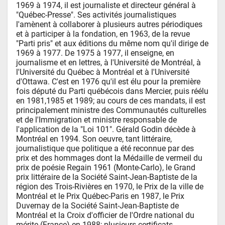
1969 à 1974, il est journaliste et directeur général à 
"Québec-Presse". Ses activités journalistiques 
l'amènent à collaborer à plusieurs autres périodiques 
et à participer à la fondation, en 1963, de la revue 
"Parti pris" et aux éditions du même nom qu'il dirige de 
1969 à 1977. De 1975 à 1977, il enseigne, en 
journalisme et en lettres, à l'Université de Montréal, à 
l'Université du Québec à Montréal et à l'Université 
d'Ottawa. C'est en 1976 qu'il est élu pour la première 
fois député du Parti québécois dans Mercier, puis réélu 
en 1981,1985 et 1989; au cours de ces mandats, il est 
principalement ministre des Communautés culturelles 
et de l'Immigration et ministre responsable de 
l'application de la "Loi 101". Gérald Godin décède à 
Montréal en 1994. Son oeuvre, tant littéraire, 
journalistique que politique a été reconnue par des 
prix et des hommages dont la Médaille de vermeil du 
prix de poésie Regain 1961 (Monte-Carlo), le Grand 
prix littéraire de la Société Saint-Jean-Baptiste de la 
région des Trois-Rivières en 1970, le Prix de la ville de 
Montréal et le Prix Québec-Paris en 1987, le Prix 
Duvernay de la Société Saint-Jean-Baptiste de 
Montréal et la Croix d'officier de l'Ordre national du 
mérite (France) en 1988; plusieurs certificats 