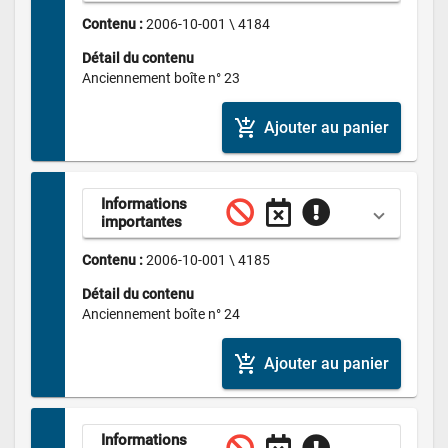
Contenu : 
2006-10-001 \ 4184
Détail du contenu
Anciennement boîte n° 23
add_shopping_cart
Ajouter au panier
Informations 
importantes
Contenu : 
2006-10-001 \ 4185
Détail du contenu
Anciennement boîte n° 24
add_shopping_cart
Ajouter au panier
Informations 