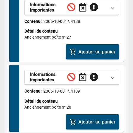
Informations 
importantes
Contenu : 
2006-10-001 \ 4188
Détail du contenu
Anciennement boîte n° 27
add_shopping_cart
Ajouter au panier
Informations 
importantes
Contenu : 
2006-10-001 \ 4189
Détail du contenu
Anciennement boîte n° 28
add_shopping_cart
Ajouter au panier