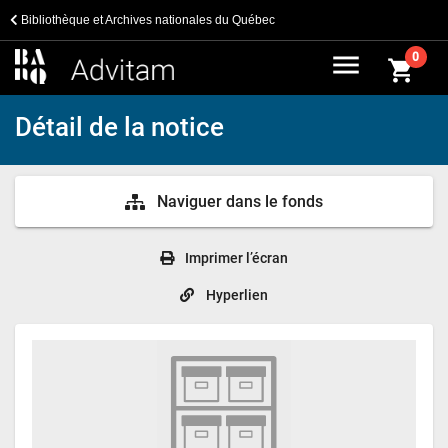
Bibliothèque et Archives nationales du Québec
menu
0
shopping_cart
Détail de la notice
Naviguer dans le fonds
Imprimer l’écran
Hyperlien