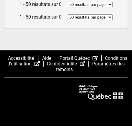
1 - 50 résultats sur 0
1 - 50 résultats sur 0
(Cet
Accessibilité
Aide
Portail Québec
Conditions
(Cet
(Cet
hyperlien
d’utilisation
Confidentialité
Paramètres des
hyperlien
hyperlien
s’ouvrira
témoins
s’ouvrira
s’ouvrira
dans
dans
dans
une
une
une
nouvelle
nouvelle
nouvelle
fenêtre.)
fenêtre.)
fenêtre.)