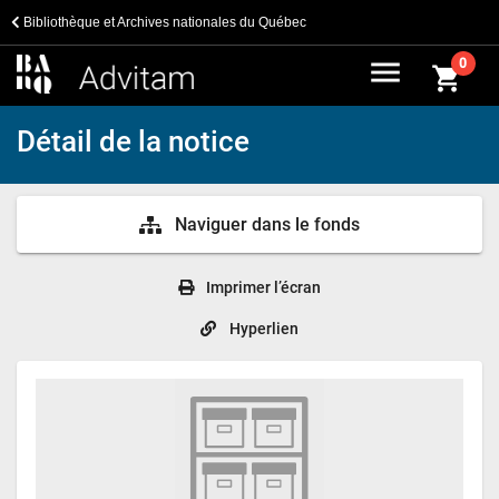
Bibliothèque et Archives nationales du Québec
menu
0
shopping_cart
Détail de la notice
Naviguer dans le fonds
Imprimer l’écran
Hyperlien