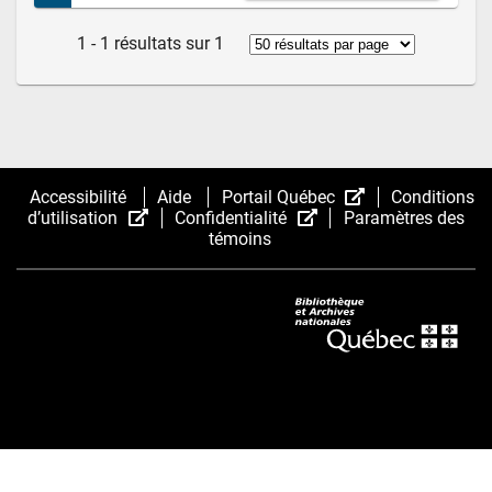
1 - 1 résultats sur 1
(Cet
Accessibilité
Aide
Portail Québec
Conditions
(Cet
(Cet
hyperlien
d’utilisation
Confidentialité
Paramètres des
hyperlien
hyperlien
s’ouvrira
témoins
s’ouvrira
s’ouvrira
dans
dans
dans
une
une
une
nouvelle
nouvelle
nouvelle
fenêtre.)
fenêtre.)
fenêtre.)