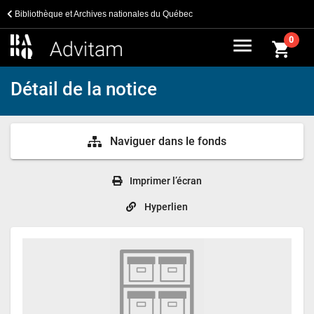
Bibliothèque et Archives nationales du Québec
menu
0
shopping_cart
Détail de la notice
Naviguer dans le fonds
Imprimer l’écran
Hyperlien