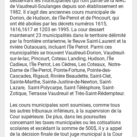
desservant les municipalités qui font partie de la MRC 
de Vaudreuil-Soulanges depuis son établissement en 
1982. Il s'agit des anciennes cours municipale de 
Dorion, de Hudson, de l'Île-Perrot et de Pincourt, qui 
ont été abolies par les décrets numéros 1615, 
1616,1617 et 1203 en 1995. La cour dessert 
maintenant 23 municipalités dans le territoire délimité 
par la frontière ontarienne, le fleuve Saint-Laurent et la 
rivière Outaouais, incluant l'Île Perrot. Parmi ces 
municipalités se trouvent Vaudreuil-Dorion, Vaudreuil-
sur-le-lac, Pincourt, Coteau Landing, Hudson, l'Île 
Cadieux, l'Île Perrot, Les Cèdres, Les Coteaux,  Notre-
Dame de l'Île-Perrot, Pointe-Fortune, Pointe-des-
Cascades, Rigaud, Rivière Beaudette, Saint-Clet, 
Sainte-Marthe, Sainte-Justine-de-Newton, Saint-
Lazare,  Saint-Polycarpe, Saint-Télésphore, Saint-
Zotique, Terrasse Vaudreuil et Très-Saint-Rédempteur.

Les cours municipales sont soumises, comme tous 
les autres tribunaux inférieurs, à la supervision de la 
Cour supérieure. De plus, dans les poursuites 
concernant les taxes municipales ou les cotisations 
scolaires et excédant la somme de 500$, il y a appel 
de la décision finale de tout juge municipal à la Cour 