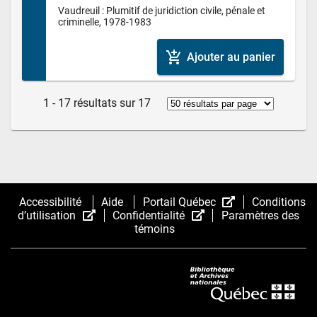
Vaudreuil : Plumitif de juridiction civile, pénale et 
criminelle, 1978-1983
add_shopping_cart
Ajouter au panier
1 - 17 résultats sur 17
(Cet
Accessibilité
Aide
Portail Québec
Conditions
(Cet
(Cet
hyperlien
d’utilisation
Confidentialité
Paramètres des
hyperlien
hyperlien
s’ouvrira
témoins
s’ouvrira
s’ouvrira
dans
dans
dans
une
une
une
nouvelle
nouvelle
nouvelle
fenêtre.)
fenêtre.)
fenêtre.)