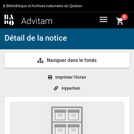
Bibliothèque et Archives nationales du Québec
menu
0
shopping_cart
Détail de la notice
Naviguer dans le fonds
Imprimer l’écran
Hyperlien