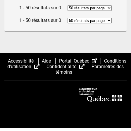
1 - 50 résultats sur 0
1 - 50 résultats sur 0
(Cet
Accessibilité
Aide
Portail Québec
Conditions
(Cet
(Cet
hyperlien
d’utilisation
Confidentialité
Paramètres des
hyperlien
hyperlien
s’ouvrira
témoins
s’ouvrira
s’ouvrira
dans
dans
dans
une
une
une
nouvelle
nouvelle
nouvelle
fenêtre.)
fenêtre.)
fenêtre.)