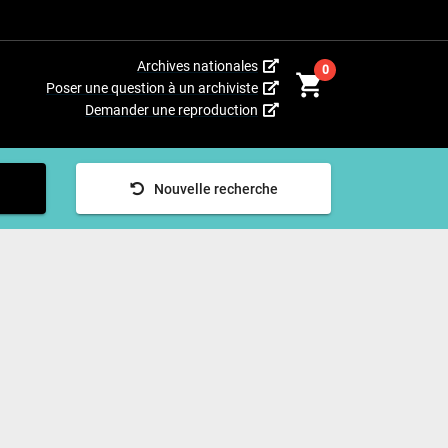
(Cet
Archives nationales
0
shopping_cart
hyperlien
(Cet
Poser une question à un archiviste
s’ouvrira
hyperlien
(Cet
Demander une reproduction
dans
s’ouvrira
hyperlien
une
dans
s’ouvrira
nouvelle
une
dans
fenêtre.)
nouvelle
une
fenêtre.)
Nouvelle recherche
nouvelle
fenêtre.)