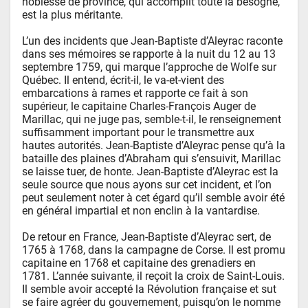
noblesse de province, qui accomplit toute la besogne, 
est la plus méritante.

L’un des incidents que Jean-Baptiste d’Aleyrac raconte 
dans ses mémoires se rapporte à la nuit du 12 au 13 
septembre 1759, qui marque l’approche de Wolfe sur 
Québec. Il entend, écrit-il, le va-et-vient des 
embarcations à rames et rapporte ce fait à son 
supérieur, le capitaine Charles-François Auger de 
Marillac, qui ne juge pas, semble-t-il, le renseignement 
suffisamment important pour le transmettre aux 
hautes autorités. Jean-Baptiste d’Aleyrac pense qu’à la 
bataille des plaines d’Abraham qui s’ensuivit, Marillac 
se laisse tuer, de honte. Jean-Baptiste d’Aleyrac est la 
seule source que nous ayons sur cet incident, et l’on 
peut seulement noter à cet égard qu’il semble avoir été 
en général impartial et non enclin à la vantardise.

De retour en France, Jean-Baptiste d’Aleyrac sert, de 
1765 à 1768, dans la campagne de Corse. Il est promu 
capitaine en 1768 et capitaine des grenadiers en 
1781. L’année suivante, il reçoit la croix de Saint-Louis. 
Il semble avoir accepté la Révolution française et sut 
se faire agréer du gouvernement, puisqu’on le nomme 