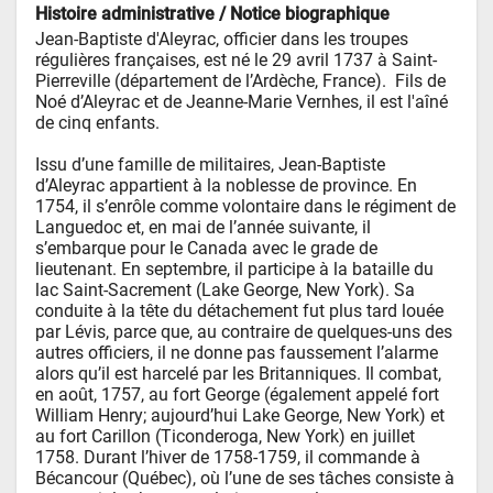
Histoire administrative / Notice biographique
Jean-Baptiste d'Aleyrac, officier dans les troupes 
régulières françaises, est né le 29 avril 1737 à Saint-
Pierreville (département de l’Ardèche, France).  Fils de 
Noé d’Aleyrac et de Jeanne-Marie Vernhes, il est l'aîné 
de cinq enfants.

Issu d’une famille de militaires, Jean-Baptiste 
d’Aleyrac appartient à la noblesse de province. En 
1754, il s’enrôle comme volontaire dans le régiment de 
Languedoc et, en mai de l’année suivante, il 
s’embarque pour le Canada avec le grade de 
lieutenant. En septembre, il participe à la bataille du 
lac Saint-Sacrement (Lake George, New York). Sa 
conduite à la tête du détachement fut plus tard louée 
par Lévis, parce que, au contraire de quelques-uns des 
autres officiers, il ne donne pas faussement l’alarme 
alors qu’il est harcelé par les Britanniques. Il combat, 
en août, 1757, au fort George (également appelé fort 
William Henry; aujourd’hui Lake George, New York) et 
au fort Carillon (Ticonderoga, New York) en juillet 
1758. Durant l’hiver de 1758-1759, il commande à 
Bécancour (Québec), où l’une de ses tâches consiste à 