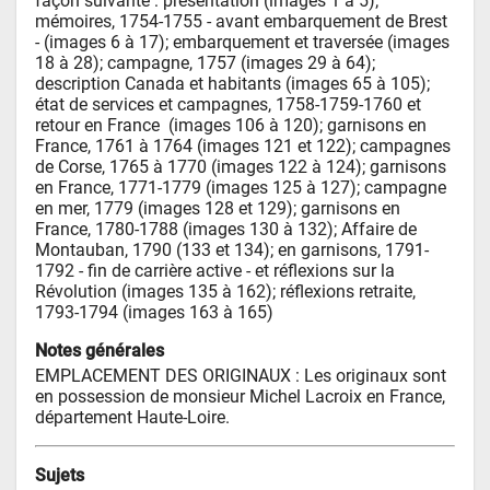
façon suivante : présentation (images 1 à 5); 
mémoires, 1754-1755 - avant embarquement de Brest 
- (images 6 à 17); embarquement et traversée (images 
18 à 28); campagne, 1757 (images 29 à 64); 
description Canada et habitants (images 65 à 105); 
état de services et campagnes, 1758-1759-1760 et 
retour en France  (images 106 à 120); garnisons en 
France, 1761 à 1764 (images 121 et 122); campagnes 
de Corse, 1765 à 1770 (images 122 à 124); garnisons 
en France, 1771-1779 (images 125 à 127); campagne 
en mer, 1779 (images 128 et 129); garnisons en 
France, 1780-1788 (images 130 à 132); Affaire de 
Montauban, 1790 (133 et 134); en garnisons, 1791-
1792 - fin de carrière active - et réflexions sur la 
Révolution (images 135 à 162); réflexions retraite, 
1793-1794 (images 163 à 165)
Notes générales
EMPLACEMENT DES ORIGINAUX : Les originaux sont 
en possession de monsieur Michel Lacroix en France, 
département Haute-Loire.
Sujets