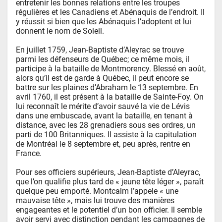
entretenir les bonnes relations entre les troupes 
régulières et les Canadiens et Abénaquis de l’endroit. Il 
y réussit si bien que les Abénaquis l’adoptent et lui 
donnent le nom de Soleil.

En juillet 1759, Jean-Baptiste d’Aleyrac se trouve 
parmi les défenseurs de Québec; ce même mois, il 
participe à la bataille de Montmorency. Blessé en août, 
alors qu’il est de garde à Québec, il peut encore se 
battre sur les plaines d’Abraham le 13 septembre. En 
avril 1760, il est présent à la bataille de Sainte-Foy. On 
lui reconnaît le mérite d’avoir sauvé la vie de Lévis 
dans une embuscade, avant la bataille, en tenant à 
distance, avec les 28 grenadiers sous ses ordres, un 
parti de 100 Britanniques. Il assiste à la capitulation 
de Montréal le 8 septembre et, peu après, rentre en 
France.

Pour ses officiers supérieurs, Jean-Baptiste d’Aleyrac, 
que l’on qualifie plus tard de « jeune tête léger », paraît 
quelque peu emporté. Montcalm l’appele « une 
mauvaise tête », mais lui trouve des manières 
engageantes et le potentiel d’un bon officier. Il semble 
avoir servi avec distinction pendant les campagnes de 