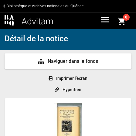
Bibliothèque et Archives nationales du Québec
menu
0
shopping_cart
Détail de la notice
Naviguer dans le fonds
Imprimer l’écran
Hyperlien