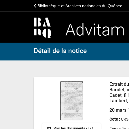
Bibliothèque et Archives nationales du Québec
Détail de la notice
Extrait d
Barolet, 
Cadet, fi
Lambert,
20 mars 
Cote :
CR3
Voir les documents
(4) (CR)
Fonds Cour 