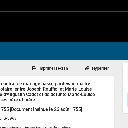
Imprimer l’écran
Hyperlien
u contrat de mariage passé pardevant maître
notaire, entre Joseph Rouffio; et Marie-Louise
lle d'Augustin Cadet et de défunte Marie-Louise
 ses père et mère
1755 [Document insinué le 26 août 1755]
01,P3963
supérieure. District judiciaire de Québec. 