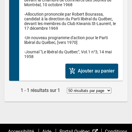
Montréal, 10 octobre 1968

-Allocution prononcée par Robert Bourassa, 
candidat à la direction du Parti libéral du Québec, 
devant les membres du Club Kiwanis St-Laurent, le 
17 décembre 1969

-Un nouveau programme d'action pour le Parti 
libéral du Québec, [vers 1970]

-Journal "Le libéral du Québec", Vol.1 n°3, 14 mai 
1958
add_shopping_cart
Ajouter au panier
1 - 1 résultats sur 1
(Cet
Accessibilité
Aide
Portail Québec
Conditions