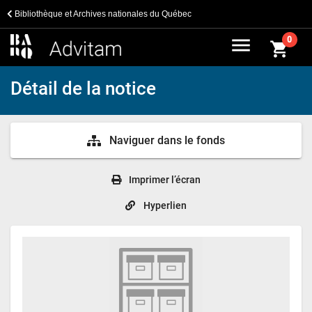
Bibliothèque et Archives nationales du Québec
menu
0
shopping_cart
Détail de la notice
Naviguer dans le fonds
Imprimer l’écran
Hyperlien