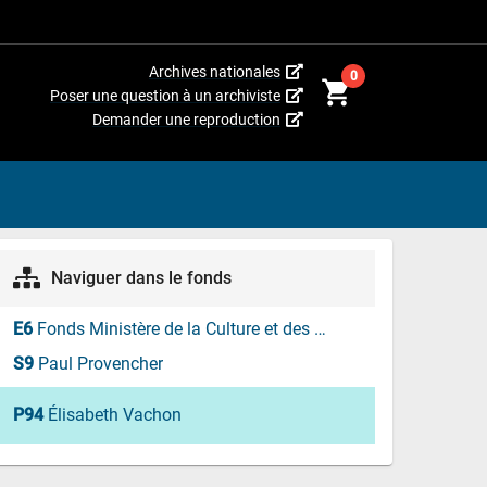
(Cet
Archives nationales
0
shopping_cart
hyperlien
(Cet
Poser une question à un archiviste
s’ouvrira
hyperlien
(Cet
Demander une reproduction
dans
s’ouvrira
hyperlien
une
dans
s’ouvrira
nouvelle
une
dans
fenêtre.)
nouvelle
une
fenêtre.)
nouvelle
fenêtre.)
Naviguer dans le fonds
E6
Fonds Ministère de la Culture et des Communications
S9
Paul Provencher
P94
Élisabeth Vachon