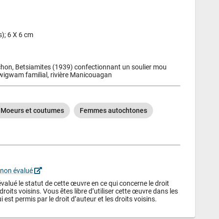
s); 6 X 6 cm
achon, Betsiamites (1939) confectionnant un soulier mou 
 wigwam familial, rivière Manicouagan
- Moeurs et coutumes
Femmes autochtones
 non évalué 
alué le statut de cette œuvre en ce qui concerne le droit 
droits voisins. Vous êtes libre d’utiliser cette œuvre dans les 
i est permis par le droit d’auteur et les droits voisins.