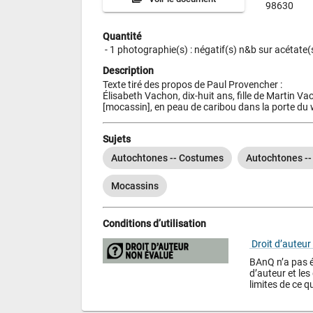
98630
Quantité
 - 
1 photographie(s) : négatif(s) n&b sur acétate(
Description
Texte tiré des propos de Paul Provencher :

Élisabeth Vachon, dix-huit ans, fille de Martin V
[mocassin], en peau de caribou dans la porte du
Sujets
Autochtones -- Costumes
Autochtones -
Mocassins
Conditions d’utilisation
 Droit d’auteur
BAnQ n’a pas év
d’auteur et les 
limites de ce qu