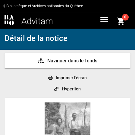
Bibliothèque et Archives nationales du Québec
menu
0
shopping_cart
Détail de la notice
Naviguer dans le fonds
Imprimer l’écran
Hyperlien