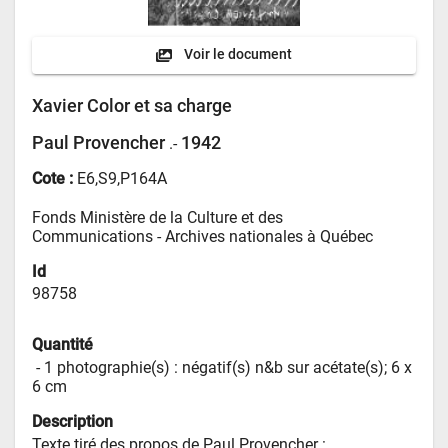
Voir le document
Xavier Color et sa charge
Paul Provencher
1942
.-
Cote :
E6,S9,P164A
Fonds Ministère de la Culture et des 
Communications - 
Archives nationales à Québec
Id
98758
Quantité
 - 
1 photographie(s) : négatif(s) n&b sur acétate(s); 6 x 
6 cm
Description
Texte tiré des propos de Paul Provencher :
