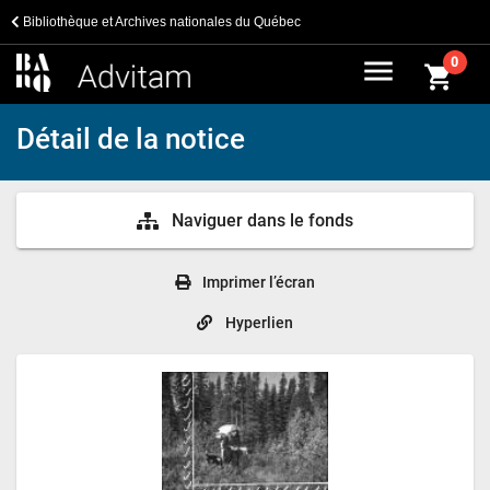
Bibliothèque et Archives nationales du Québec
menu
0
shopping_cart
Détail de la notice
Naviguer dans le fonds
Imprimer l’écran
Hyperlien