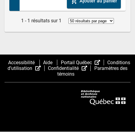
add_shopping_cart
Ajouter au panier
1 - 1 résultats sur 1
(Cet
Accessibilité
Aide
Portail Québec
Conditions
(Cet
(Cet
hyperlien
d’utilisation
Confidentialité
Paramètres des
hyperlien
hyperlien
s’ouvrira
témoins
s’ouvrira
s’ouvrira
dans
dans
dans
une
une
une
nouvelle
nouvelle
nouvelle
fenêtre.)
fenêtre.)
fenêtre.)