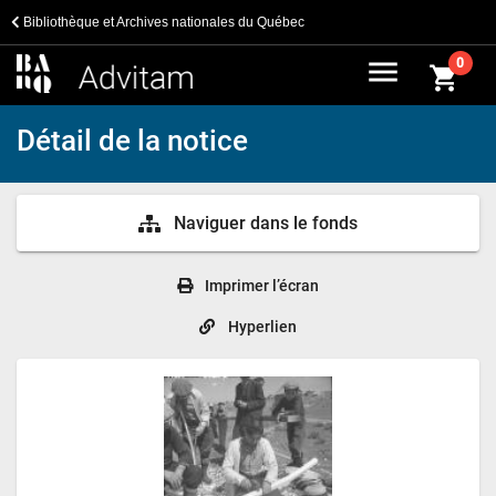
Bibliothèque et Archives nationales du Québec
menu
0
shopping_cart
Détail de la notice
Naviguer dans le fonds
Imprimer l’écran
Hyperlien