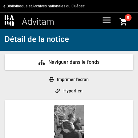
Bibliothèque et Archives nationales du Québec
menu
0
shopping_cart
Détail de la notice
Naviguer dans le fonds
Imprimer l’écran
Hyperlien