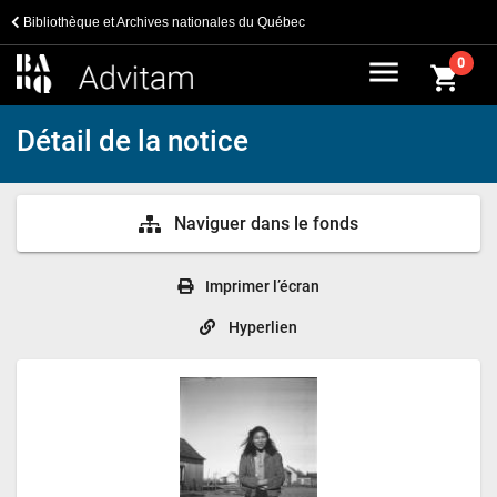
Bibliothèque et Archives nationales du Québec
menu
0
shopping_cart
Détail de la notice
Naviguer dans le fonds
Imprimer l’écran
Hyperlien