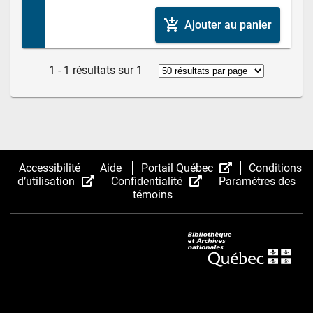
add_shopping_cart
Ajouter au panier
1 - 1 résultats sur 1
(Cet
Accessibilité
Aide
Portail Québec
Conditions
(Cet
(Cet
hyperlien
d’utilisation
Confidentialité
Paramètres des
hyperlien
hyperlien
s’ouvrira
témoins
s’ouvrira
s’ouvrira
dans
dans
dans
une
une
une
nouvelle
nouvelle
nouvelle
fenêtre.)
fenêtre.)
fenêtre.)