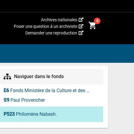
(Cet
Archives nationales
0
shopping_cart
hyperlien
(Cet
Poser une question à un archiviste
s’ouvrira
hyperlien
(Cet
Demander une reproduction
dans
s’ouvrira
hyperlien
une
dans
s’ouvrira
nouvelle
une
dans
fenêtre.)
nouvelle
une
fenêtre.)
nouvelle
fenêtre.)
Naviguer dans le fonds
E6
Fonds Ministère de la Culture et des Communications
S9
Paul Provencher
P523
Philomène Nabesh.