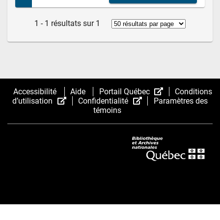
1 - 1 résultats sur 1
(Cet
Accessibilité
Aide
Portail Québec
Conditions
(Cet
(Cet
hyperlien
d’utilisation
Confidentialité
Paramètres des
hyperlien
hyperlien
s’ouvrira
témoins
s’ouvrira
s’ouvrira
dans
dans
dans
une
une
une
nouvelle
nouvelle
nouvelle
fenêtre.)
fenêtre.)
fenêtre.)