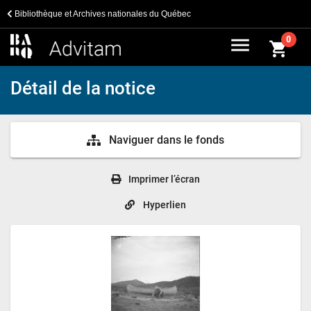
Bibliothèque et Archives nationales du Québec
menu
0
shopping_cart
Détail de la notice
Naviguer dans le fonds
Imprimer l’écran
Hyperlien