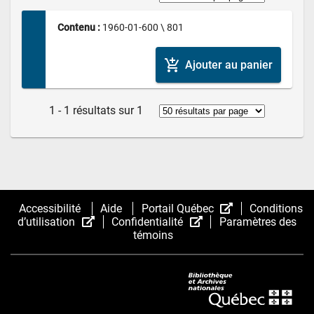
Contenu : 
1960-01-600 \ 801
add_shopping_cart
Ajouter au panier
1 - 1 résultats sur 1
(Cet
Accessibilité
Aide
Portail Québec
Conditions
(Cet
(Cet
hyperlien
d’utilisation
Confidentialité
Paramètres des
hyperlien
hyperlien
s’ouvrira
témoins
s’ouvrira
s’ouvrira
dans
dans
dans
une
une
une
nouvelle
nouvelle
nouvelle
fenêtre.)
fenêtre.)
fenêtre.)