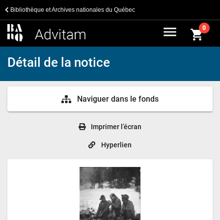
Bibliothèque et Archives nationales du Québec
menu
0
shopping_cart
Détail de la notice
Naviguer dans le fonds
Imprimer l’écran
Hyperlien