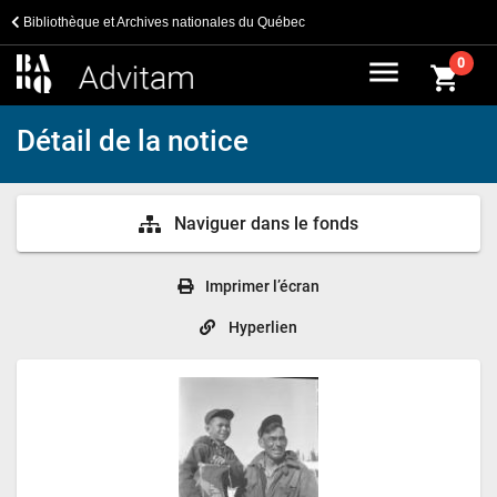
Bibliothèque et Archives nationales du Québec
menu
0
shopping_cart
Détail de la notice
Naviguer dans le fonds
Imprimer l’écran
Hyperlien