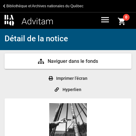
Bibliothèque et Archives nationales du Québec
menu
0
shopping_cart
Détail de la notice
Naviguer dans le fonds
Imprimer l’écran
Hyperlien