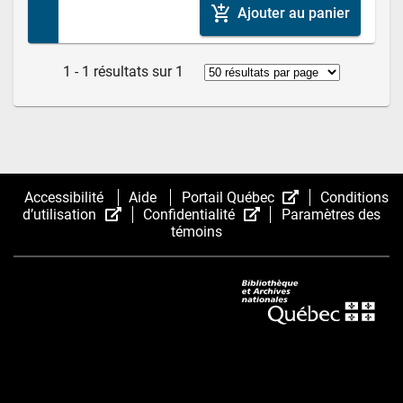
add_shopping_cart
Ajouter au panier
1 - 1 résultats sur 1
(Cet
Accessibilité
Aide
Portail Québec
Conditions
(Cet
(Cet
hyperlien
d’utilisation
Confidentialité
Paramètres des
hyperlien
hyperlien
s’ouvrira
témoins
s’ouvrira
s’ouvrira
dans
dans
dans
une
une
une
nouvelle
nouvelle
nouvelle
fenêtre.)
fenêtre.)
fenêtre.)