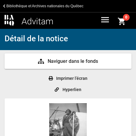
Bibliothèque et Archives nationales du Québec
menu
0
shopping_cart
Détail de la notice
Naviguer dans le fonds
Imprimer l’écran
Hyperlien