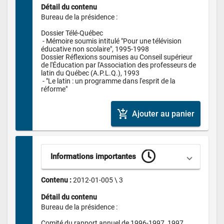
Détail du contenu
Bureau de la présidence :

Dossier Télé-Québec

 - Mémoire soumis intitulé "Pour une télévision 
éducative non scolaire", 1995-1998

Dossier Réflexions soumises au Conseil supérieur 
de l'Éducation par l'Association des professeurs de 
latin du Québec (A.P.L.Q.), 1993

 - "Le latin : un programme dans l'esprit de la 
réforme"
add_shopping_cart
Ajouter au panier
Informations importantes
Contenu : 
2012-01-005 \ 3
Détail du contenu
Bureau de la présidence :

Comité du rapport annuel de 1996-1997, 1997
