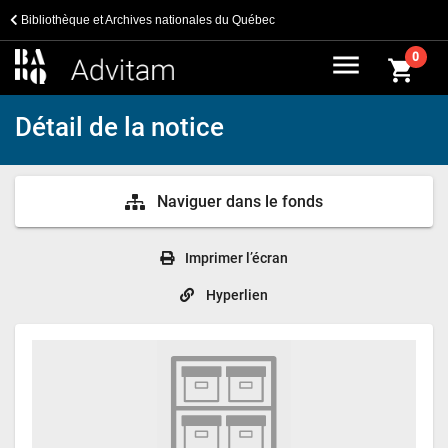
Bibliothèque et Archives nationales du Québec
menu
0
shopping_cart
Détail de la notice
Naviguer dans le fonds
Imprimer l’écran
Hyperlien