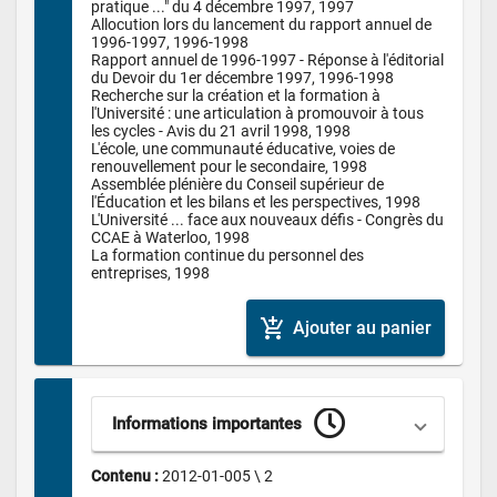
pratique ..." du 4 décembre 1997, 1997

Allocution lors du lancement du rapport annuel de 
1996-1997, 1996-1998

Rapport annuel de 1996-1997 - Réponse à l'éditorial 
du Devoir du 1er décembre 1997, 1996-1998

Recherche sur la création et la formation à 
l'Université : une articulation à promouvoir à tous 
les cycles - Avis du 21 avril 1998, 1998

L'école, une communauté éducative, voies de 
renouvellement pour le secondaire, 1998

Assemblée plénière du Conseil supérieur de 
l'Éducation et les bilans et les perspectives, 1998

L'Université ... face aux nouveaux défis - Congrès du 
CCAE à Waterloo, 1998

La formation continue du personnel des 
entreprises, 1998
add_shopping_cart
Ajouter au panier
Informations importantes
Contenu : 
2012-01-005 \ 2