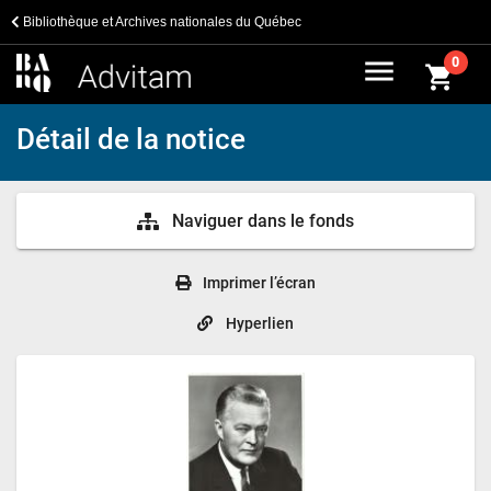
Bibliothèque et Archives nationales du Québec
menu
0
shopping_cart
Détail de la notice
Naviguer dans le fonds
Imprimer l’écran
Hyperlien