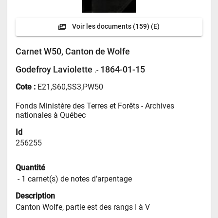
Voir les documents
(159) (E)
Carnet W50, Canton de Wolfe
Godefroy Laviolette
1864-01-15
.-
Cote :
E21,S60,SS3,PW50
Fonds Ministère des Terres et Forêts - 
Archives 
nationales à Québec
Id
256255
Quantité
 - 
1 carnet(s) de notes d’arpentage
Description
Canton Wolfe, partie est des rangs I à V