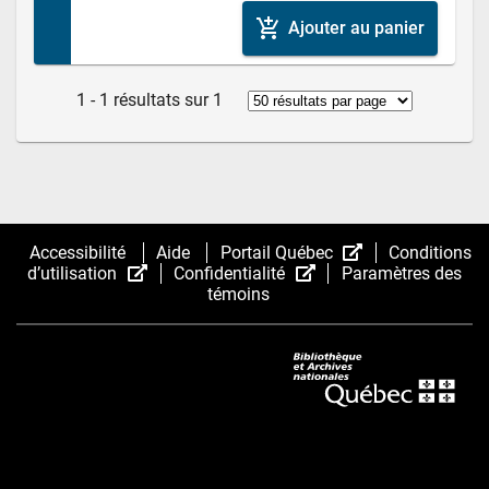
add_shopping_cart
Ajouter au panier
1 - 1 résultats sur 1
(Cet
Accessibilité
Aide
Portail Québec
Conditions
(Cet
(Cet
hyperlien
d’utilisation
Confidentialité
Paramètres des
hyperlien
hyperlien
s’ouvrira
témoins
s’ouvrira
s’ouvrira
dans
dans
dans
une
une
une
nouvelle
nouvelle
nouvelle
fenêtre.)
fenêtre.)
fenêtre.)