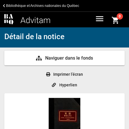
Bibliothèque et Archives nationales du Québec
menu
0
shopping_cart
Détail de la notice
Naviguer dans le fonds
Imprimer l’écran
Hyperlien