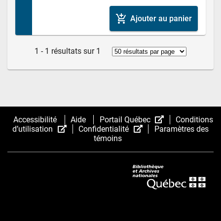
add_shopping_cart
Ajouter au panier
1 - 1 résultats sur 1
(Cet
Accessibilité
Aide
Portail Québec
Conditions
(Cet
(Cet
hyperlien
d’utilisation
Confidentialité
Paramètres des
hyperlien
hyperlien
s’ouvrira
témoins
s’ouvrira
s’ouvrira
dans
dans
dans
une
une
une
nouvelle
nouvelle
nouvelle
fenêtre.)
fenêtre.)
fenêtre.)