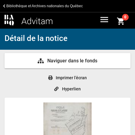
Bibliothèque et Archives nationales du Québec
menu
0
shopping_cart
Détail de la notice
Naviguer dans le fonds
Imprimer l’écran
Hyperlien