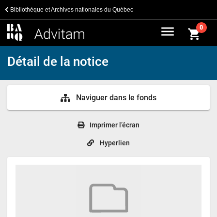
Bibliothèque et Archives nationales du Québec
menu
0
shopping_cart
Détail de la notice
Naviguer dans le fonds
Imprimer l’écran
Hyperlien