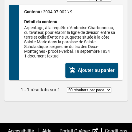
Contenu : 
2004-07-002 \ 9
Détail du contenu
Arpentage, à la requête d'Ambroise Charbonneau, 
cultivateur, pour établir la ligne de division entre sa 
terre et celle d'Antoine Duquette située à la côte 
Sainte-Marie dans la paroisse de Sainte-
Scholastique, seigneurie du lac des Deux-
Montagnes - procès-verbal, 18 septembre 1834

1 document textuel
add_shopping_cart
Ajouter au panier
1 - 1 résultats sur 1
(Cet
Accessibilité
Aide
Portail Québec
Conditions