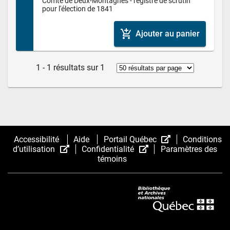
Comté de Deux-Montagnes - registre de scrutin 
pour l'élection de 1841
add_shopping_cart
Ajouter au panier
1 - 1 résultats sur 1
(Cet
Accessibilité
Aide
Portail Québec
Conditions
(Cet
(Cet
hyperlien
d’utilisation
Confidentialité
Paramètres des
hyperlien
hyperlien
s’ouvrira
témoins
s’ouvrira
s’ouvrira
dans
dans
dans
une
une
une
nouvelle
nouvelle
nouvelle
fenêtre.)
fenêtre.)
fenêtre.)