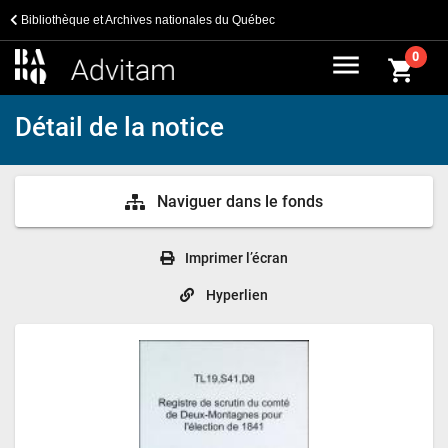
Bibliothèque et Archives nationales du Québec
menu
0
shopping_cart
Détail de la notice
Naviguer dans le fonds
Imprimer l’écran
Hyperlien