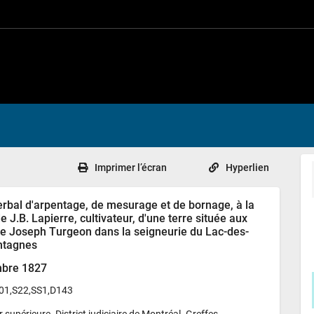
Imprimer l’écran
Hyperlien
rbal d'arpentage, de mesurage et de bornage, à la
e J.B. Lapierre, cultivateur, d'une terre située aux
de Joseph Turgeon dans la seigneurie du Lac-des-
ntagnes
bre 1827
01,S22,SS1,D143
supérieure. District judiciaire de Montréal. Greffes 