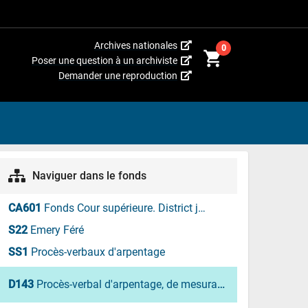
(Cet
Archives nationales
0
shopping_cart
hyperlien
(Cet
Poser une question à un archiviste
s’ouvrira
hyperlien
(Cet
Demander une reproduction
dans
s’ouvrira
hyperlien
une
dans
s’ouvrira
nouvelle
une
dans
fenêtre.)
nouvelle
une
fenêtre.)
nouvelle
fenêtre.)
Naviguer dans le fonds
CA601
Fonds Cour supérieure. District judiciaire de Montréal. Greffes d'arpenteurs
S22
Emery Féré
SS1
Procès-verbaux d'arpentage
D143
Procès-verbal d'arpentage, de mesurage et de bornage, à la requête de J.B. Lapierre, cultivateur, d'une terre située aux prairies de Joseph Turgeon dans la seigneurie du Lac-des-deux-Montagnes