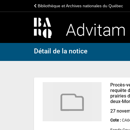
Bibliothèque et Archives nationales du Québec
Détail de la notice
Procès-ve
requête d
prairies 
deux-Mo
27 novem
Cote :
CA6
Fonds Cour 