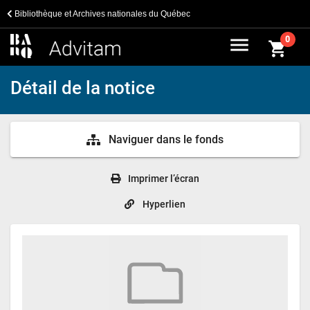
Bibliothèque et Archives nationales du Québec
menu
0
shopping_cart
Détail de la notice
Naviguer dans le fonds
Imprimer l’écran
Hyperlien