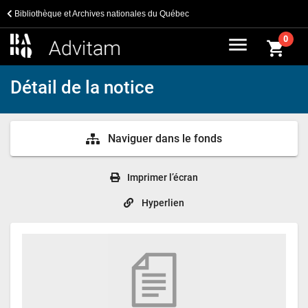
Bibliothèque et Archives nationales du Québec
menu
0
shopping_cart
Détail de la notice
Naviguer dans le fonds
Imprimer l’écran
Hyperlien