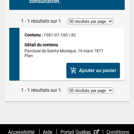
consultation.
1 - 1 résultats sur 1
Contenu : 
1981-07-100 \ 82
Détail du contenu
Paroisse de Sainte-Monique, 16 mars 1871

Plan
add_shopping_cart
Ajouter au panier
1 - 1 résultats sur 1
(Cet
Accessibilité
Aide
Portail Québec
Conditions