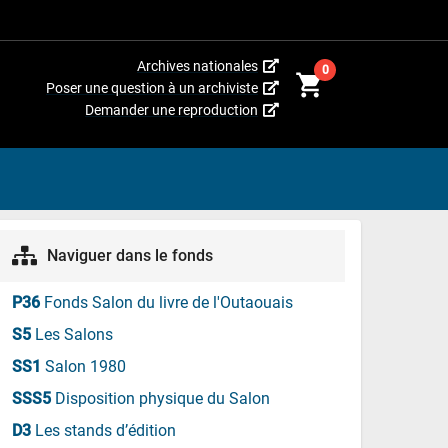
(Cet
Archives nationales
0
shopping_cart
hyperlien
(Cet
Poser une question à un archiviste
s’ouvrira
hyperlien
(Cet
Demander une reproduction
dans
s’ouvrira
hyperlien
une
dans
s’ouvrira
nouvelle
une
dans
fenêtre.)
nouvelle
une
fenêtre.)
nouvelle
fenêtre.)
Naviguer dans le fonds
P36
Fonds Salon du livre de l'Outaouais
S5
Les Salons
SS1
Salon 1980
SSS5
Disposition physique du Salon
D3
Les stands d’édition