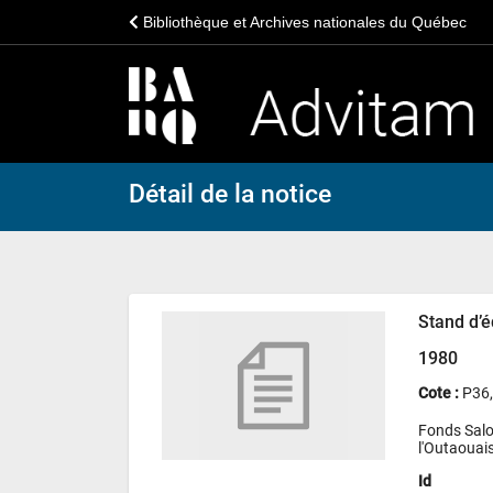
Bibliothèque et Archives nationales du Québec
Détail de la notice
Stand d’é
1980
Cote :
P36
Fonds Salon
l'Outaouai
Id