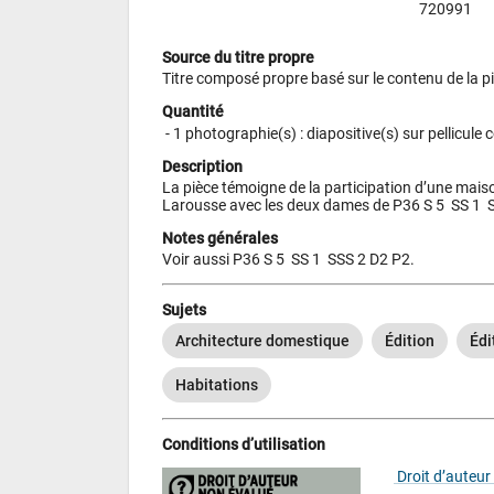
720991
Source du titre propre
Titre composé propre basé sur le contenu de la p
Quantité
 - 
1 photographie(s) : diapositive(s) sur pellicule c
Description
La pièce témoigne de la participation d’une maison
Larousse avec les deux dames de P36 S 5  SS 1  SS
Notes générales
Voir aussi P36 S 5  SS 1  SSS 2 D2 P2.
Sujets
Architecture domestique
Édition
Édi
Habitations
Conditions d’utilisation
 Droit d’auteur