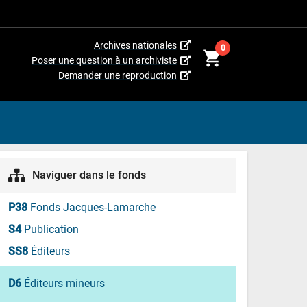
(Cet
Archives nationales
0
shopping_cart
hyperlien
(Cet
Poser une question à un archiviste
s’ouvrira
hyperlien
(Cet
Demander une reproduction
dans
s’ouvrira
hyperlien
une
dans
s’ouvrira
nouvelle
une
dans
fenêtre.)
nouvelle
une
fenêtre.)
nouvelle
fenêtre.)
Naviguer dans le fonds
P38
Fonds Jacques-Lamarche
S4
Publication
SS8
Éditeurs
D6
Éditeurs mineurs