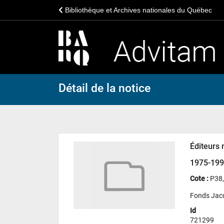
Bibliothèque et Archives nationales du Québec
Détail de la notice
Éditeurs
1975-19
Cote :
P38
Fonds Jac
Id
721299