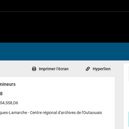
Imprimer l’écran
Hyperlien
 mineurs
98
,S4,SS8,D6
ques-Lamarche - 
Centre régional d'archives de l'Outaouais