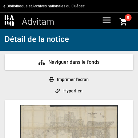
Bibliothèque et Archives nationales du Québec
menu
0
shopping_cart
Détail de la notice
Naviguer dans le fonds
Imprimer l’écran
Hyperlien