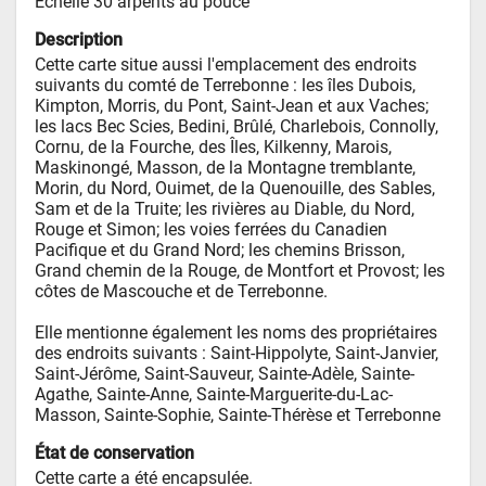
Échelle 30 arpents au pouce
Description
Cette carte situe aussi l'emplacement des endroits 
suivants du comté de Terrebonne : les îles Dubois, 
Kimpton, Morris, du Pont, Saint-Jean et aux Vaches; 
les lacs Bec Scies, Bedini, Brûlé, Charlebois, Connolly, 
Cornu, de la Fourche, des Îles, Kilkenny, Marois, 
Maskinongé, Masson, de la Montagne tremblante, 
Morin, du Nord, Ouimet, de la Quenouille, des Sables, 
Sam et de la Truite; les rivières au Diable, du Nord, 
Rouge et Simon; les voies ferrées du Canadien 
Pacifique et du Grand Nord; les chemins Brisson, 
Grand chemin de la Rouge, de Montfort et Provost; les 
côtes de Mascouche et de Terrebonne. 

Elle mentionne également les noms des propriétaires 
des endroits suivants : Saint-Hippolyte, Saint-Janvier, 
Saint-Jérôme, Saint-Sauveur, Sainte-Adèle, Sainte-
Agathe, Sainte-Anne, Sainte-Marguerite-du-Lac-
Masson, Sainte-Sophie, Sainte-Thérèse et Terrebonne
État de conservation
Cette carte a été encapsulée.