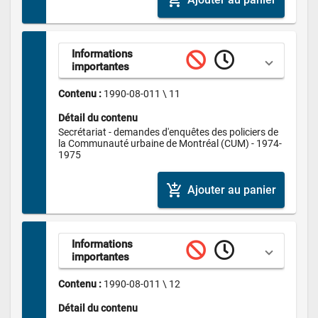
add_shopping_cart
Informations 
importantes
Contenu : 
1990-08-011 \ 11
Détail du contenu
Secrétariat - demandes d'enquêtes des policiers de 
la Communauté urbaine de Montréal (CUM) - 1974-
1975
add_shopping_cart
Ajouter au panier
Informations 
importantes
Contenu : 
1990-08-011 \ 12
Détail du contenu