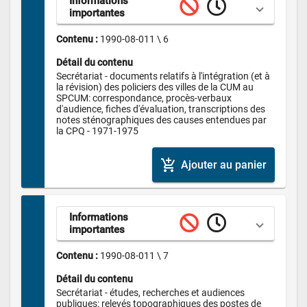
Informations 
importantes
Contenu : 
1990-08-011 \ 6
Détail du contenu
Secrétariat - documents relatifs à l'intégration (et à 
la révision) des policiers des villes de la CUM au 
SPCUM: correspondance, procès-verbaux 
d'audience, fiches d'évaluation, transcriptions des 
notes sténographiques des causes entendues par 
la CPQ - 1971-1975
add_shopping_cart
Ajouter au panier
Informations 
importantes
Contenu : 
1990-08-011 \ 7
Détail du contenu
Secrétariat - études, recherches et audiences 
publiques: relevés topographiques des postes de 