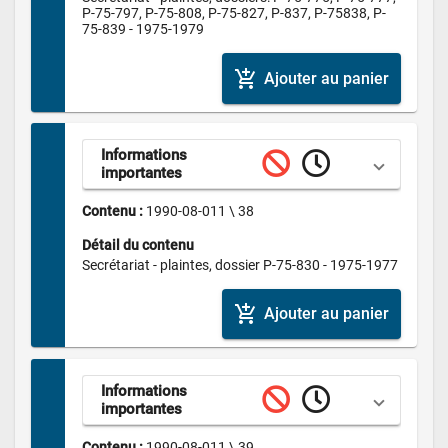
P-75-797, P-75-808, P-75-827, P-837, P-75838, P-
75-839 - 1975-1979
add_shopping_cart
Ajouter au panier
Informations 
importantes
Contenu : 
1990-08-011 \ 38
Détail du contenu
Secrétariat - plaintes, dossier P-75-830 - 1975-1977
add_shopping_cart
Ajouter au panier
Informations 
importantes
Contenu : 
1990-08-011 \ 39