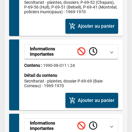
Secrétariat - plaintes, dossiers: P-69-52 (Chapais), 
P-69-56 (Hull), P-69-51 (Beloeil), P-69-41 (Montréal, 
policiers municipaux) - 1969-1970
add_shopping_cart
Ajouter au panier
Informations 
importantes
Contenu : 
1990-08-011 \ 24
Détail du contenu
Secrétariat - plaintes, dossier P-69-69 (Baie-
Comeau) - 1969-1970
add_shopping_cart
Ajouter au panier
Informations 
importantes