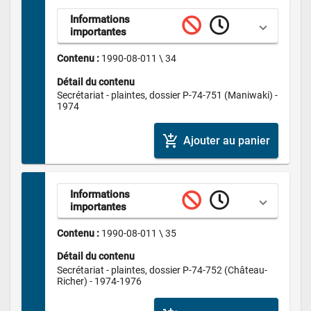
Informations 
importantes
Contenu : 
1990-08-011 \ 34
Détail du contenu
Secrétariat - plaintes, dossier P-74-751 (Maniwaki) - 
1974
add_shopping_cart
Ajouter au panier
Informations 
importantes
Contenu : 
1990-08-011 \ 35
Détail du contenu
Secrétariat - plaintes, dossier P-74-752 (Château-
Richer) - 1974-1976