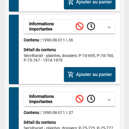
add_shopping_cart
Ajouter au panier
Informations 
importantes
Contenu : 
1990-08-011 \ 36
Détail du contenu
Secrétariat - plaintes, dossiers: P-74-695, P-74-760, 
P-75-767 - 1974-1979
add_shopping_cart
Ajouter au panier
Informations 
importantes
Contenu : 
1990-08-011 \ 37
Détail du contenu
Secrétariat - plaintes, dossiers: P-75-775, P-75-777, 