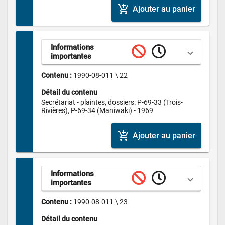
add_shopping_cart
Ajouter au panier
Informations 
importantes
Contenu : 
1990-08-011 \ 22
Détail du contenu
Secrétariat - plaintes, dossiers: P-69-33 (Trois-
Rivières), P-69-34 (Maniwaki) - 1969
add_shopping_cart
Ajouter au panier
Informations 
importantes
Contenu : 
1990-08-011 \ 23
Détail du contenu