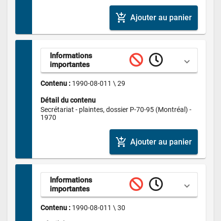
add_shopping_cart
Ajouter au panier
Informations 
importantes
Contenu : 
1990-08-011 \ 29
Détail du contenu
Secrétariat - plaintes, dossier P-70-95 (Montréal) - 
1970
add_shopping_cart
Ajouter au panier
Informations 
importantes
Contenu : 
1990-08-011 \ 30