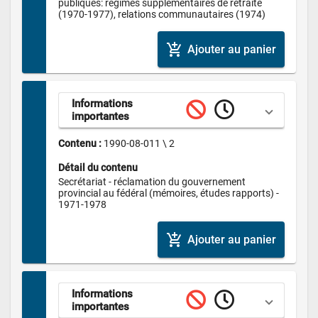
publiques: régimes supplémentaires de retraite 
(1970-1977), relations communautaires (1974)
add_shopping_cart
Ajouter au panier
Informations 
importantes
Contenu : 
1990-08-011 \ 2
Détail du contenu
Secrétariat - réclamation du gouvernement 
provincial au fédéral (mémoires, études rapports) - 
1971-1978
add_shopping_cart
Ajouter au panier
Informations 
importantes