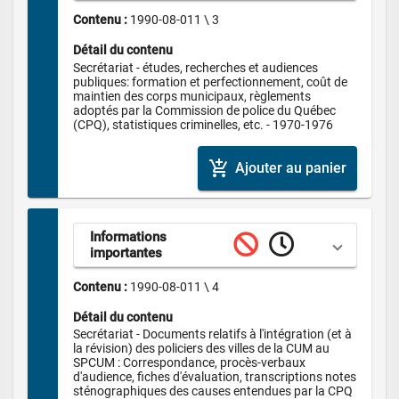
Contenu : 
1990-08-011 \ 3
Détail du contenu
Secrétariat - études, recherches et audiences 
publiques: formation et perfectionnement, coût de 
maintien des corps municipaux, règlements 
adoptés par la Commission de police du Québec 
(CPQ), statistiques criminelles, etc. - 1970-1976
add_shopping_cart
Ajouter au panier
Informations 
importantes
Contenu : 
1990-08-011 \ 4
Détail du contenu
Secrétariat - Documents relatifs à l'intégration (et à 
la révision) des policiers des villes de la CUM au 
SPCUM : Correspondance, procès-verbaux 
d'audience, fiches d'évaluation, transcriptions notes 
sténographiques des causes entendues par la CPQ 