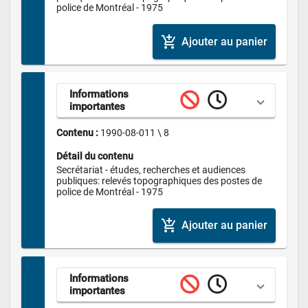
police de Montréal - 1975
add_shopping_cart
Ajouter au panier
Informations 
importantes
Contenu : 
1990-08-011 \ 8
Détail du contenu
Secrétariat - études, recherches et audiences 
publiques: relevés topographiques des postes de 
police de Montréal - 1975
add_shopping_cart
Ajouter au panier
Informations 
importantes