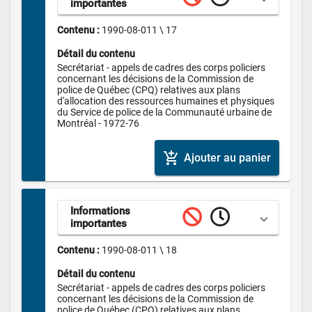
importantes
Contenu : 
1990-08-011 \ 17
Détail du contenu
Secrétariat - appels de cadres des corps policiers 
concernant les décisions de la Commission de 
police de Québec (CPQ) relatives aux plans 
d'allocation des ressources humaines et physiques 
du Service de police de la Communauté urbaine de 
Montréal - 1972-76
add_shopping_cart
Ajouter au panier
Informations 
importantes
Contenu : 
1990-08-011 \ 18
Détail du contenu
Secrétariat - appels de cadres des corps policiers 
concernant les décisions de la Commission de 
police de Québec (CPQ) relatives aux plans 