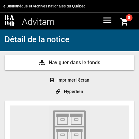
Bibliothèque et Archives nationales du Québec
menu
0
shopping_cart
Détail de la notice
Naviguer dans le fonds
Imprimer l’écran
Hyperlien