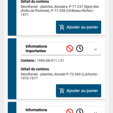
Détail du contenu
Secrétariat - plaintes, dossiers: P-71-237 (ligne des 
droits de l'homme), P-71-258 (Château-Richer) - 
1971
add_shopping_cart
Ajouter au panier
Informations 
importantes
Contenu : 
1990-08-011 \ 31
Détail du contenu
Secrétariat - plaintes, dossier P-72-360 (Lachute) - 
1972-1977
add_shopping_cart
Ajouter au panier
Informations 