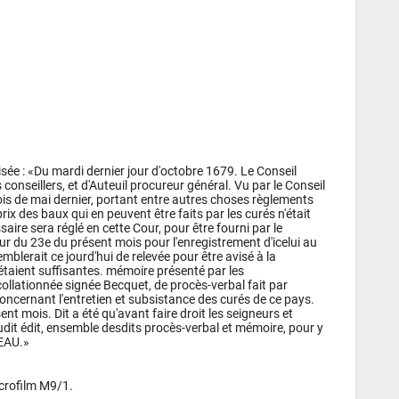
ée : «Du mardi dernier jour d'octobre 1679. Le Conseil 
conseillers, et d'Auteuil procureur général. Vu par le Conseil 
is de mai dernier, portant entre autres choses règlements 
prix des baux qui en peuvent être faits par les curés n'était 
aire sera réglé en cette Cour, pour être fourni par le 
our du 23e du présent mois pour l'enregistrement d'icelui au 
ssemblerait ce jourd'hui de relevée pour être avisé à la 
'étaient suffisantes. mémoire présenté par les 
collationnée signée Becquet, de procès-verbal fait par 
ncernant l'entretien et subsistance des curés de ce pays. 
 mois. Dit a été qu'avant faire droit les seigneurs et 
t édit, ensemble desdits procès-verbal et mémoire, pour y 
EAU.»
icrofilm M9/1.