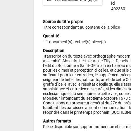
Id
402330
Source du titre propre
Titre correspondant au contenu de la pièce
Quantité
 - 
1 document(s) textuel(s) pièce(s)
Description
Transcription du texte avec orthographe modernis
assemblé. Absents. Les sieurs de Tilly et Depeiras 
l'édit du Roi donné à Saint-Germain en Laie au mo
pour les dîmes et perception d'icelles, et que si le 
suffisant pour leur entretien, le supplément nécess
seigneur de fief et les habitants, arrêt de cette C
greffe d'icelle, avec le résultat d'icelle qu'elle s'a
subsistance et entretien des curés, si les dîmes n
ecclésiastiques du séminaire de cette ville, copie 
Monsieur l'intendant du septième octobre 1678 co
Conclusions du procureur général du 27e du présent
habitant des paroisses auront communication dudi
répondre dans le printemps prochain. DUCHESN
Autres formats
Pièce disponible sur support numérique et sur m