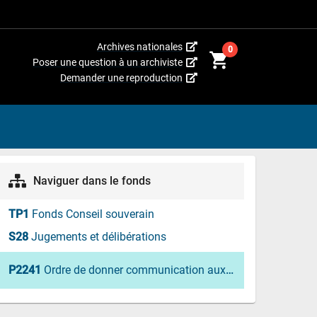
(Cet
Archives nationales
0
shopping_cart
hyperlien
(Cet
Poser une question à un archiviste
s’ouvrira
hyperlien
(Cet
Demander une reproduction
dans
s’ouvrira
hyperlien
une
dans
s’ouvrira
nouvelle
une
dans
fenêtre.)
nouvelle
une
fenêtre.)
nouvelle
fenêtre.)
Naviguer dans le fonds
TP1
Fonds Conseil souverain
S28
Jugements et délibérations
P2241
Ordre de donner communication aux seigneurs et aux habitants des paroisses, de l'édit du Roi concernant les dîmes, enregistré par arrêt du Conseil, le 23 octobre 1679