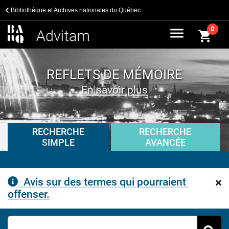
Bibliothèque et Archives nationales du Québec
menu
0
shopping_cart
REFLETS DE MÉMOIRE
En savoir plus
RECHERCHE
RECHERCHE
AVANCÉE
SIMPLE
Avis sur des termes qui pourraient 
offenser.