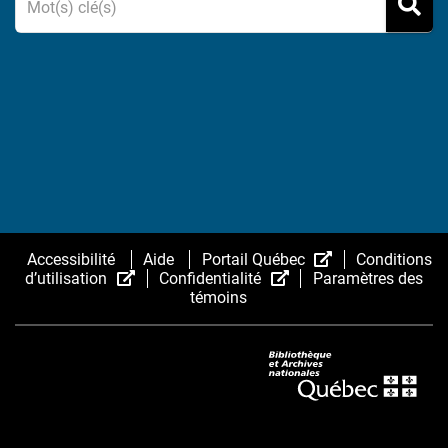
(Cet
Accessibilité
Aide
Portail Québec
Conditions
(Cet
(Cet
hyperlien
d’utilisation
Confidentialité
Paramètres des
hyperlien
hyperlien
s’ouvrira
témoins
s’ouvrira
s’ouvrira
dans
dans
dans
une
une
une
nouvelle
nouvelle
nouvelle
fenêtre.)
fenêtre.)
fenêtre.)